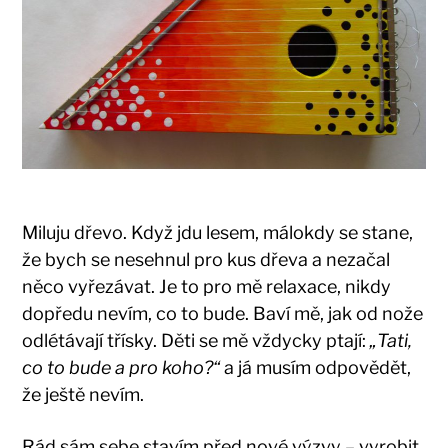
Miluju dřevo. Když jdu lesem, málokdy se stane,
že bych se nesehnul pro kus dřeva a nezačal
něco vyřezávat. Je to pro mě relaxace, nikdy
dopředu nevím, co to bude. Baví mě, jak od nože
odlétávají třísky. Děti se mě vždycky ptají:
„Tati,
co to bude a pro koho?“
a já musím odpovědět,
že ještě nevím.
Rád sám sebe stavím před nové výzvy – vyrobit