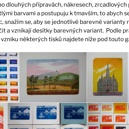
 po dlouhých přípravách, nákresech, zrcadlových 
větlými barvami a postupuju k tmavším, to abych 
, snažím se, aby se jednotlivé barevné varianty rů
čit a vznikají desítky barevných variant. Podle 
o vzniku některých tisků najdete níže pod touto ga