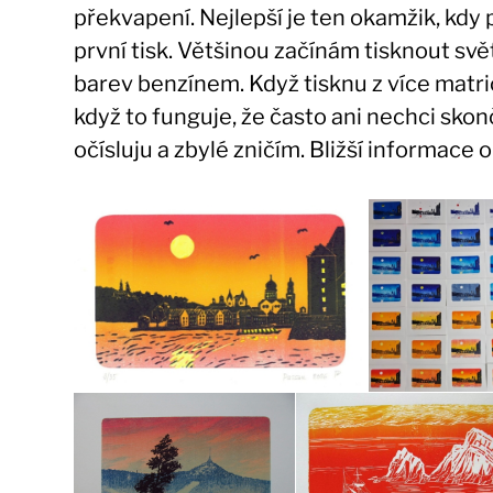
překvapení. Nejlepší je ten okamžik, kdy
první tisk. Většinou začínám tisknout s
barev benzínem. Když tisknu z více matric
když to funguje, že často ani nechci skon
očísluju a zbylé zničím. Bližší informace 