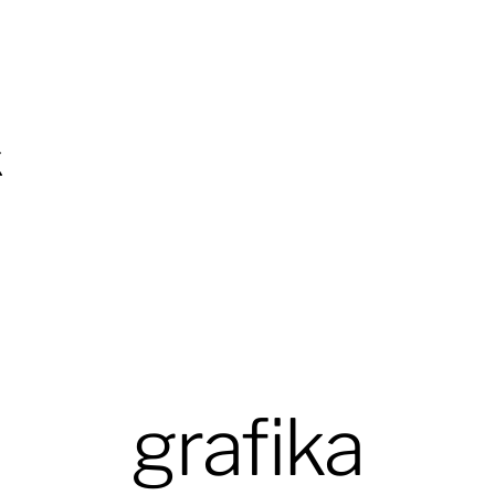
k
grafika