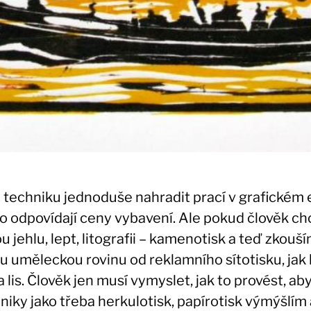
u techniku jednoduše nahradit prací v grafickém 
o odpovídají ceny vybavení. Ale pokud člověk chc
u jehlu, lept, litografii – kamenotisk a teď zkouš
m tu uměleckou rovinu od reklamního sítotisku, jak 
a lis. Člověk jen musí vymyslet, jak to provést, a
niky jako třeba herkulotisk, papírotisk výmýšlím 