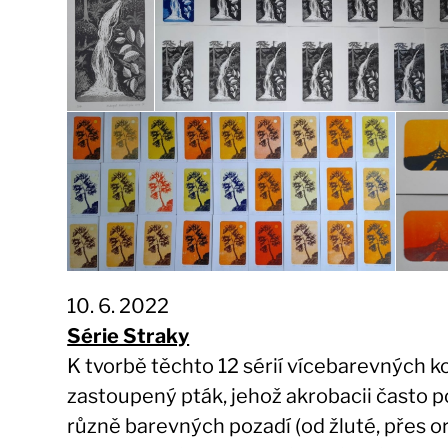
10. 6. 2022
Série Straky
K tvorbě těchto 12 sérií vícebarevných k
zastoupený pták, jehož akrobacii často p
různě barevných pozadí (od žluté, přes o