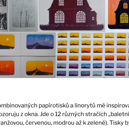
ombinovaných papírotisků a linorytů mě inspirova
ozoruju z okna. Jde o 12 různých stračích „balet
ranžovou, červenou, modrou až k zelené). Tisky 