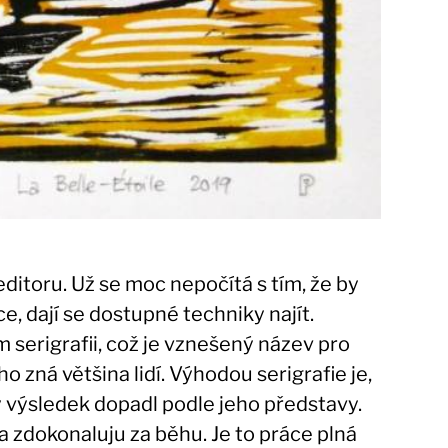
editoru. Už se moc nepočítá s tím, že by
e, dají se dostupné techniky najít.
ím serigrafii, což je vznešený název pro
ho zná většina lidí. Výhodou serigrafie je,
by výsledek dopadl podle jeho představy.
a zdokonaluju za běhu. Je to práce plná