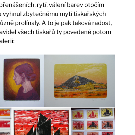
přenášeních, rytí, válení barev otočím
se vyhnul zbytečnému mytí tiskařských
zně prolínaly. A to je pak taková radost,
pravidel všech tiskařů ty povedené potom
lerií: