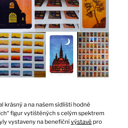
l krásný a na našem sídlišti hodně
ních“ figur vytištěných s celým spektrem
byly vystaveny na benefiční
výstavě
pro