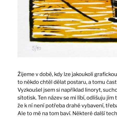
Žijeme v době, kdy lze jakoukoli graficko
to někdo chtěl dělat postaru, a tomu čast
Vyzkoušel jsem si například linoryt, sucho
sítotisk. Ten název se mi líbí, odlišuju jí
že k ní není potřeba drahé vybavení, třeb
Ale to mě na tom baví. Některé další tech